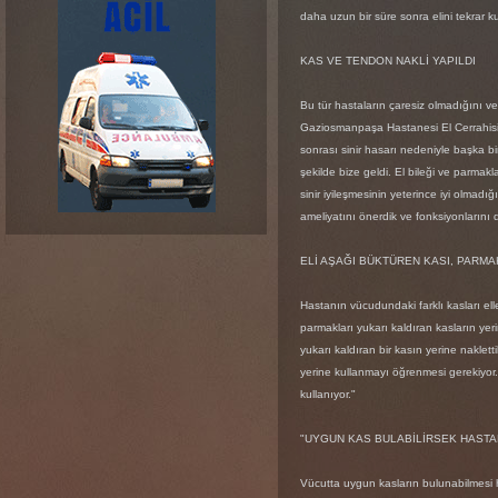
daha uzun bir süre sonra elini tekrar 
KAS VE TENDON NAKLİ YAPILDI
Bu tür hastaların çaresiz olmadığını ve 
Gaziosmanpaşa Hastanesi El Cerrahisi ve
sonrası sinir hasarı nedeniyle başka bir
şekilde bize geldi. El bileği ve parmakl
sinir iyileşmesinin yeterince iyi olmadı
ameliyatını önerdik ve fonksiyonlarını 
ELİ AŞAĞI BÜKTÜREN KASI, PARMA
Hastanın vücudundaki farklı kasları eller
parmakları yukarı kaldıran kasların yeri
yukarı kaldıran bir kasın yerine naklet
yerine kullanmayı öğrenmesi gerekiyor
kullanıyor."
"UYGUN KAS BULABİLİRSEK HASTA
Vücutta uygun kasların bulunabilmesi ha