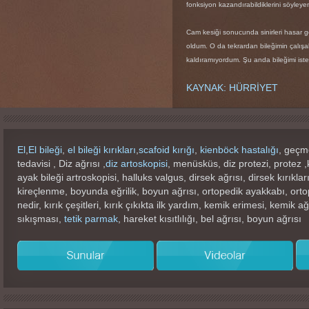
fonksiyon kazandırabildiklerini söyleye
Cam kesiği sonucunda sinirleri hasar g
oldum. O da tekrardan bileğimin çalışa
kaldıramıyordum. Şu anda bileğimi isted
KAYNAK: HÜRRİYET
El
,
El bileği
,
el bileği kırıkları
,
scafoid kırığı
,
kienböck hastalığı
, geçme
tedavisi , Diz ağrısı ,
diz artoskopisi
, menüsküs, diz protezi, protez 
ayak bileği artroskopisi, halluks valgus, dirsek ağrısı, dirsek kırıkla
kireçlenme, boyunda eğrilik, boyun ağrısı, ortopedik ayakkabı, ortop
nedir, kırık çeşitleri, kırık çıkıkta ilk yardım, kemik erimesi, kemik 
sıkışması,
tetik parmak
, hareket kısıtlılığı, bel ağrısı, boyun ağrısı