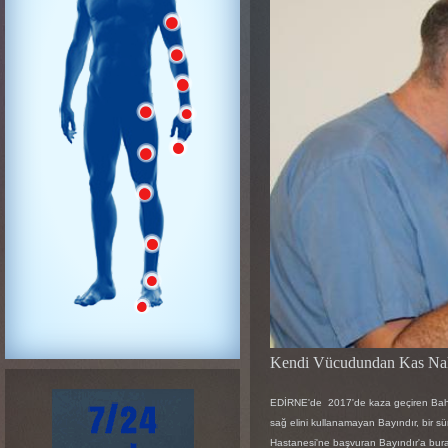
Kendi Vücudundan Kas Nakli
EDİRNE'de 2017'de kaza geçiren Bahadır
sağ elini kullanamayan Bayındır, bir s
Hastanesi'ne başvuran Bayındır'a burad