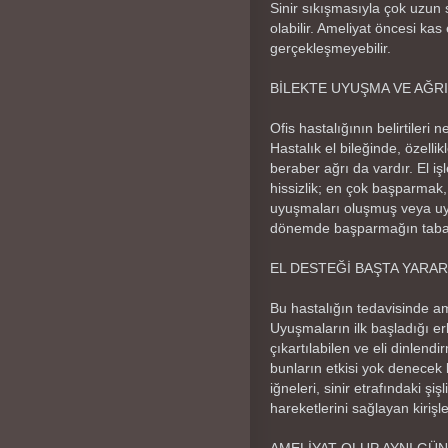
Sinir sıkışmasıyla çok uzu
olabilir. Ameliyat öncesi ka
gerçekleşmeyebilir.
BİLEKTE UYUŞMA VE AĞR
Ofis hastalığının belirtileri n
Hastalık el bileğinde, özelli
beraber ağrı da vardır. El i
hissizlik; en çok başparmak,
uyuşmaları oluşmuş veya uyk
dönemde başparmağın tabanı
EL DESTEĞİ BAŞTA YARAR
Bu hastalığın tedavisinde am
Uyuşmaların ilk başladığı erk
çıkartılabilen ve eli dinlend
bunların etkisi yok denecek 
iğneleri, sinir etrafındaki şi
hareketlerini sağlayan kirişl