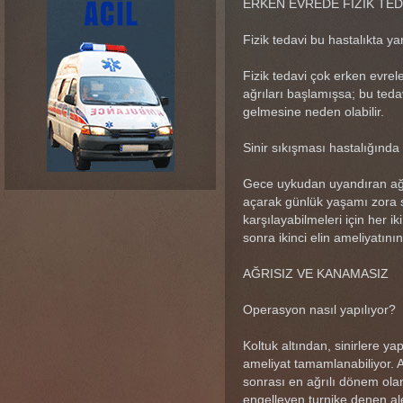
ERKEN EVREDE FİZİK TED
Fizik tedavi bu hastalıkta ya
Fizik tedavi çok erken evrel
ağrıları başlamışsa; bu ted
gelmesine neden olabilir.
Sinir sıkışması hastalığınd
Gece uykudan uyandıran ağrı
açarak günlük yaşamı zora so
karşılayabilmeleri için her ik
sonra ikinci elin ameliyatını
AĞRISIZ VE KANAMASIZ
Operasyon nasıl yapılıyor?
Koltuk altından, sinirlere 
ameliyat tamamlanabiliyor. A
sonrası en ağrılı dönem olan
engelleyen turnike denen ale