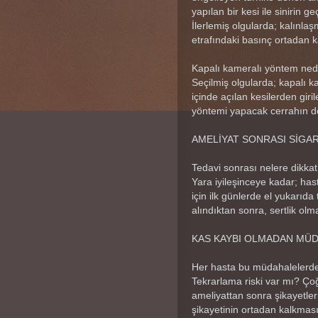
yapılan bir kesi ile sinirin ge
İlerlemiş olgularda; kalınlaşm
etrafındaki basınç ortadan ka
Kapalı kameralı yöntem ned
Seçilmiş olgularda; kapalı k
içinde açılan kesilerden giril
yöntemi yapacak cerrahın de
AMELİYAT SONRASI SİGA
Tedavi sonrası nelere dikkat
Yara iyileşinceye kadar; ha
için ilk günlerde el yukarıda
alındıktan sonra, sertlik ol
KAS KAYBI OLMADAN MÜD
Her hasta bu müdahalelerde
Tekrarlama riski var mı? Ço
ameliyattan sonra şikayetle
şikayetinin ortadan kalkması